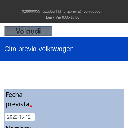
928800955
616055448
citaprevia@volaudi.com
Lun - Vie 8:00-16:00
Cita previa volkswagen
Fecha
prevista
*